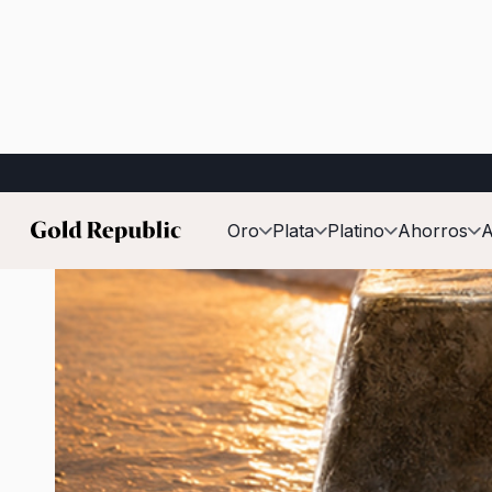
Publicado el:
28 de mayo de 2026
Oro
Plata
Platino
Ahorros
A