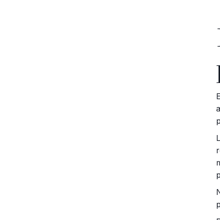
E
a
p
m