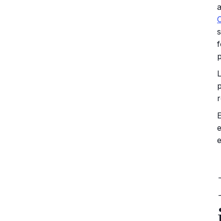
a
r
e