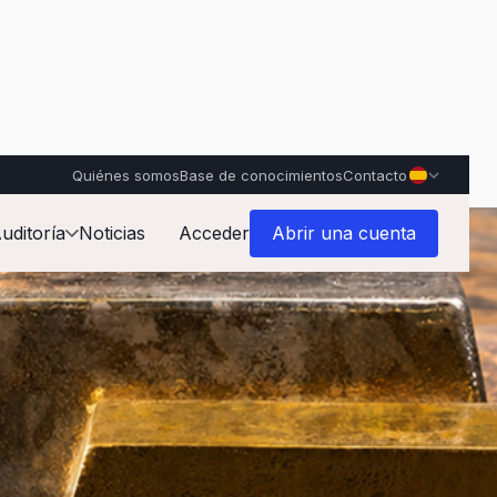
Quiénes somos
Base de conocimientos
Contacto
uditoría
Noticias
Acceder
Abrir una cuenta