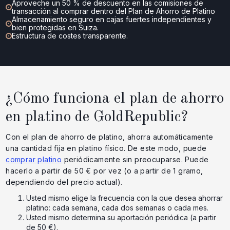
Aproveche un 50 % de descuento en las comisiones de
transacción al comprar dentro del Plan de Ahorro de Platino
Almacenamiento seguro en cajas fuertes independientes y
bien protegidas en Suiza.
Estructura de costes transparente.
¿Cómo funciona el plan de ahorro
en platino de GoldRepublic?
Con el plan de ahorro de platino, ahorra automáticamente
una cantidad fija en platino físico. De este modo, puede
comprar platino
periódicamente sin preocuparse. Puede
hacerlo a partir de 50 € por vez (o a partir de 1 gramo,
dependiendo del precio actual).
Usted mismo elige la frecuencia con la que desea ahorrar
platino: cada semana, cada dos semanas o cada mes.
Usted mismo determina su aportación periódica (a partir
de 50 €).