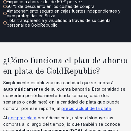
Empiece a ahorrar desde 50 € por vez
50 % de descuento en los costes de compra
Almacenamiento seguro en cajas fuertes independientes y
bien protegidas en Suiza
Total transparencia y visibilidad a través de su cuenta
personal de GoldRepublic
¿Cómo funciona el plan de ahorro
en plata de GoldRepublic?
Simplemente establezca una cantidad que se cobrará
automáticamente
de su cuenta bancaria. Esta cantidad se
convertirá periódicamente (cada semana, cada dos
semanas o cada mes) en la cantidad de plata que pueda
comprar por ese importe, al
precio actual de la plata
.
Al
comprar plata
periódicamente, usted distribuye sus
compras a lo largo del tiempo, lo que también se conoce
como
«dollar cost averaging» (DCA)
. A veces compra