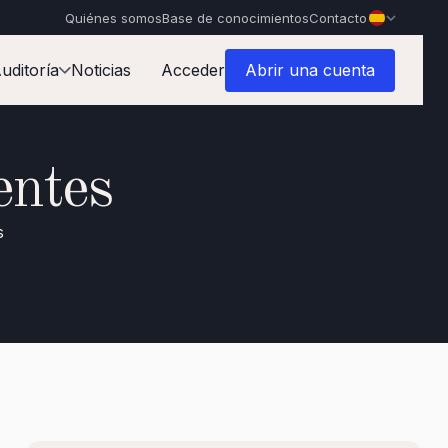
Quiénes somos
Base de conocimientos
Contacto
uditoría
Noticias
Acceder
Abrir una cuenta
entes
s