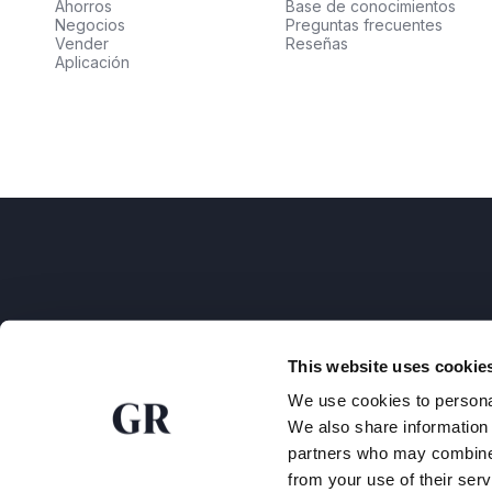
Ahorros
Base de conocimientos
Negocios
Preguntas frecuentes
Vender
Reseñas
Aplicación
AFM
This website uses cookie
GoldRepublic opera bajo licencia de la Autorida
We use cookies to personal
Financieros (AFM), número de registro 12020650
We also share information 
partners who may combine i
Copyright © 2026 • Todos los derechos reservad
from your use of their serv