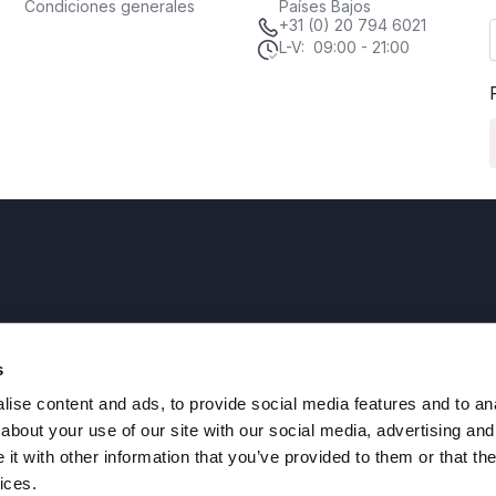
Condiciones generales
Países Bajos
+31 (0) 20 794 6021
L-V: 09:00 - 21:00
s
d Neerlandesa para los Mercados
ise content and ads, to provide social media features and to anal
.
about your use of our site with our social media, advertising and
t with other information that you’ve provided to them or that the
os
ices.