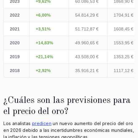
2023
+9,62%
60.086,53 €
1868,90 €
2022
+6,00%
54.814,29 €
1704,91 €
2021
+3,51%
51.712,87 €
1608,45 €
2020
+14,83%
49.960,65 €
1553,95 €
2019
+21,14%
43.508,00 €
1353,25 €
2018
+2,92%
35.916,21 €
1117,12 €
¿Cuáles son las previsiones para
el precio del oro?
Los analistas
predicen
un nuevo aumento del precio del oro
en 2026 debido a las incertidumbres económicas mundiales,
la inflación y las tensiones geopolíticas.