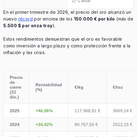
22 % anual
En el primer trimestre de 2026, el precio del oro alcanzó un
nuevo
récord
por encima de los
150.000 € por kilo
(más de
5.500 $ por onza troy
).
Estos rendimientos demuestran que el oro es favorable
como inversión a largo plazo y como protección frente a la
inflación y las crisis.
Precio
de
Rentabilidad
cierre
€/kg
€/toz
(%)
(31
dic.)
2025
+46,06%
117.968,81 €
3669,24 €
2024
+34,42%
80.767,50 €
2512,15 €