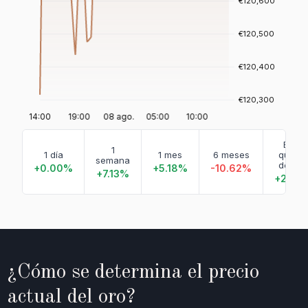
En lo
1
1 día
1 mes
6 meses
que v
semana
de añ
+0.00%
+5.18%
-10.62%
+7.13%
+2.38
¿Cómo se determina el precio
actual del oro?