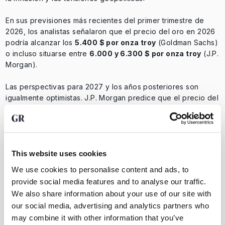
En sus previsiones más recientes del primer trimestre de
2026, los analistas señalaron que el precio del oro en 2026
podría alcanzar los
5.400 $ por onza troy
(Goldman Sachs)
o incluso situarse entre
6.000 y 6.300 $ por onza troy
(J.P.
Morgan).
Las perspectivas para 2027 y los años posteriores son
igualmente optimistas. J.P. Morgan predice que el precio del
oro podría llegar a los
8.000 $ por onza
troy
a finales de
esta década (2030), siempre que los inversores minoristas
aumenten sus inversiones en oro.
Esta previsión precisa del precio del oro depende en gran
This website uses cookies
medida de factores como la inflación, la política de tipos de
We use cookies to personalise content and ads, to
interés de los bancos centrales, las tensiones geopolíticas y
provide social media features and to analyse our traffic.
la confianza en las divisas, siendo el dólar estadounidense
We also share information about your use of our site with
la moneda más importante. En definitiva, el oro sigue siendo
our social media, advertising and analytics partners who
una protección popular contra las incertidumbres financieras
may combine it with other information that you’ve
y los riesgos de inflación a largo plazo.