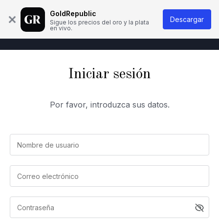
Quiénes Somos
Base de conocimientos
Contacto
GoldRepublic
Descargar
Sigue los precios del oro y la plata
en vivo.
Iniciar sesión
Por favor, introduzca sus datos.