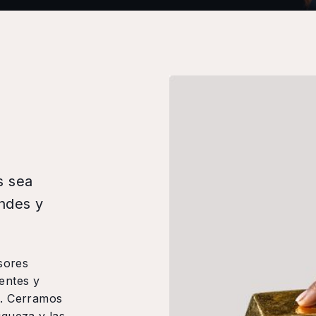
s sea
andes y
sores
entes y
os. Cerramos