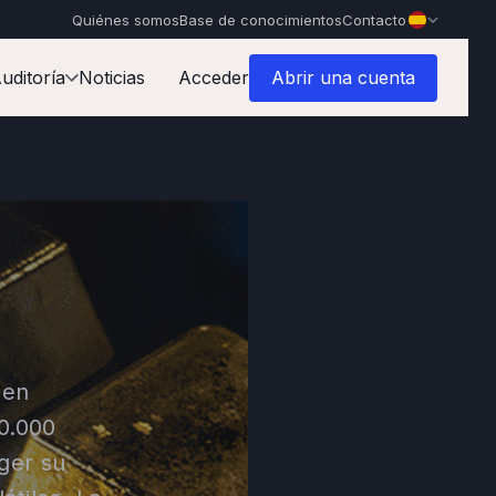
Quiénes somos
Base de conocimientos
Contacto
uditoría
Noticias
Acceder
Abrir una cuenta
 en
0.000
ger su