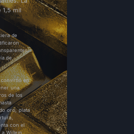
átiles. La
1,5 mil
ciera de
ificaron
ansparentes.
ía de
convirtió en
ener una
ros de los
hasta
do oro, plata
rtura,
enta con el
e a Willem