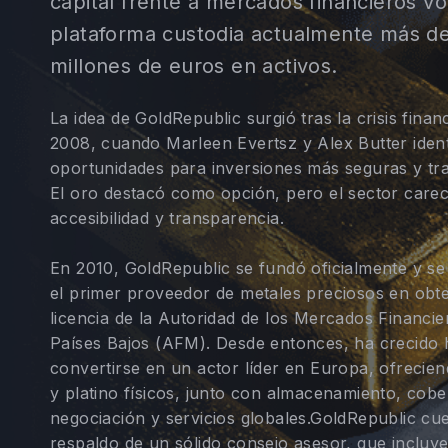
capital frente a mercados financieros vol
plataforma custodia actualmente más de 
millones de euros en activos.
La idea de GoldRepublic surgió tras la crisis finan
2008, cuando Marleen Evertsz y Alex Butter ident
oportunidades para inversiones más seguras y tr
El oro destacó como opción, pero el sector carec
accesibilidad y transparencia.
En 2010, GoldRepublic se fundó oficialmente y se 
el primer proveedor de metales preciosos en obt
licencia de la Autoridad de los Mercados Financie
Países Bajos (AFM). Desde entonces, ha crecido 
convertirse en un actor líder en Europa, ofrecien
y platino físicos, junto con almacenamiento, cobe
negociación y servicios globales.GoldRepublic cu
respaldo de un sólido consejo asesor, que incluy