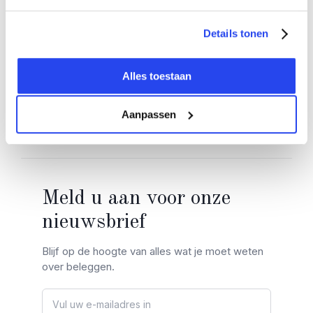
Edelmetalen
Details tonen
Goud
Informatie
Zilver
Alles toestaan
Over ons
Platina
Juridisch
Onze tarieven
Sparen
Aanpassen
Privacybeleid
Nieuws
Zakelijk
Contact
Documenten
Kennisbank
Verkopen
Brouwersgracht 77
AFM-vergunning
App
Veelgestelde vragen
1015 GC Amsterdam
Algemene voorwaarden
Nederland
Meld u aan voor onze
Reviews
Cookie-instellingen
+31 (0) 20 794 6021
nieuwsbrief
Maandag t/m vrijdag
Blijf op de hoogte van alles wat je moet weten
09:00 - 21:00
over beleggen.