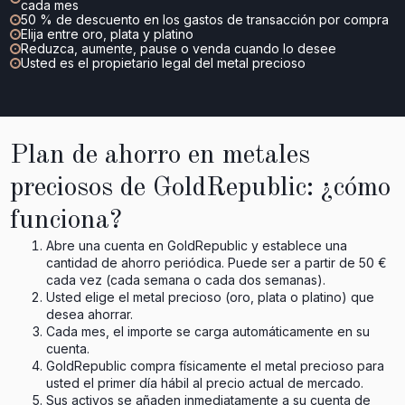
cada mes
50 % de descuento en los gastos de transacción por compra
Elija entre oro, plata y platino
Reduzca, aumente, pause o venda cuando lo desee
Usted es el propietario legal del metal precioso
Plan de ahorro en metales
preciosos de GoldRepublic: ¿cómo
funciona?
Abre una cuenta en GoldRepublic y establece una
cantidad de ahorro periódica. Puede ser a partir de 50 €
cada vez (cada semana o cada dos semanas).
Usted elige el metal precioso (oro, plata o platino) que
desea ahorrar.
Cada mes, el importe se carga automáticamente en su
cuenta.
GoldRepublic compra físicamente el metal precioso para
usted el primer día hábil al precio actual de mercado.
Sus activos se añaden inmediatamente a su cuenta de