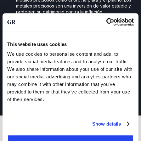
metales preciosos son una inversión de valor estable y
protegen su patrimonio contra la inflación.
Diversificación de su cartera
:
añadir oro o plata físicos a su cartera es una forma
probada de diversificar. Los metales preciosos suelen
comportarse de forma diferente a las acciones y los
bonos y ofrecen una protección adicional en tiempos de
This website uses cookies
incertidumbre económica. De este modo, contribuye a
una acumulación de patrimonio equilibrada y resistente a
We use cookies to personalise content and ads, to
las crisis.
provide social media features and to analyse our traffic.
Óptima distribución de los momentos de compra:
We also share information about your use of our site with
al ahorrar metales preciosos cada mes, se beneficia del
our social media, advertising and analytics partners who
efecto del coste medio en dólares: a veces compra a un
precio alto, a veces a un precio bajo, lo que le permite
may combine it with other information that you’ve
distribuir el riesgo de las fluctuaciones de precios y no
provided to them or that they’ve collected from your use
depender del «momento perfecto para entrar». Esto
of their services.
reduce el impacto de la volatilidad en su cartera.
Show details
Rendimiento histórico del oro: