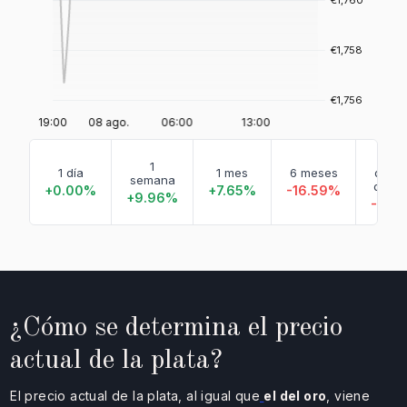
En l
1
1 día
1 mes
6 meses
que v
semana
de a
+0.00%
+7.65%
-16.59%
+9.96%
-9.1
¿Cómo se determina el precio
actual de la plata?
El precio actual de la plata, al igual que
el del oro
, viene