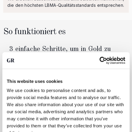
die den höchsten LBMA-Qualitätsstandards entsprechen.
So funktioniert es
3 einfache Schritte, um in Gold zu
investieren
Physische Edelmetalle kaufen
Sie kaufen echtes, physisches Edelmetall über Ihr
This website uses cookies
Online-Konto. Wir leiten Ihre Bestellung direkt an
We use cookies to personalise content and ads, to
die Raffinerie weiter, wo ein neu gegossener
provide social media features and to analyse our traffic.
Barren hergestellt wird. Sie sind Alleineigentümer
We also share information about your use of our site with
eines Barrens, wenn Sie einen spezifischen
our social media, advertising and analytics partners who
Barren reservieren, oder andernfalls
may combine it with other information that you’ve
Miteigentümer eines oder mehrerer Barren.
provided to them or that they’ve collected from your use