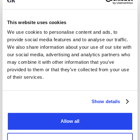
Lee las opiniones en Trustpilot
This website uses cookies
Apple App Store
We use cookies to personalise content and ads, to
Calificado con
4,8 de 5
basado en
4 mil reseñas
en
provide social media features and to analyse our traffic.
la Apple App Store
We also share information about your use of our site with
our social media, advertising and analytics partners who
may combine it with other information that you’ve
4,3
provided to them or that they’ve collected from your use
of their services.
Valorado con 4,3 de 5 basado en
66 opiniones
en
Google
Show details
Cliente
5/5
Allow all
Muy satisfecho con el servicio que ofrece
GoldRepublic