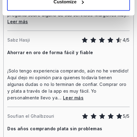
Muy satisfecho con el servicio que ofrece GoldRepublic,
Customize
sin largos tiempos de espera cuando tienes una
pregunta sobre alguno de sus servicios. Márgenes muy...
Leer más
Sabz Hasji
4/5
Ahorrar en oro de forma fácil y fiable
¡Solo tengo experiencia comprando, aún no he vendido!
Aquí dejo mi opinión para quienes todavía tienen
algunas dudas o no lo terminan de confiar. Comprar oro
y plata a través de la app es muy fácil. Yo
personalmente llevo ya....
Leer más
Soufian el Ghalbzouri
5/5
Dos años comprando plata sin problemas