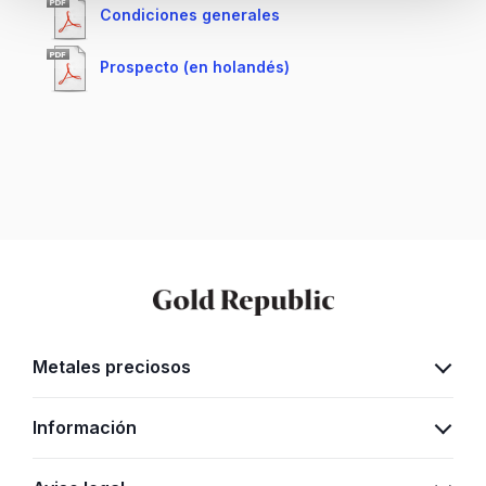
Condiciones generales
Prospecto (en holandés)
Metales preciosos
Oro
Información
Plata
Quiénes somos
Platino