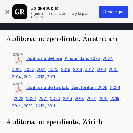
Quiénes Somos
Base de conocimientos
Contacto
GoldRepublic
Descargar
Sigue los precios del oro y la plata
en vivo.
Auditoría independiente, Ámsterdam
Auditoría del oro, Ámsterdam
:
2025
2024
,
,
2023
2022
2021
2020
2019
2018
2017
2016
2015
,
,
,
,
,
,
,
,
,
2014
2013
2012
2011
,
,
,
Auditoría de la plata, Ámsterdam
:
2025
2024
,
2023
2022
2021
2020
2019
2018
2017
2016
2015
,
,
,
,
,
,
,
,
,
,
2014
2013
2012
2011
,
,
,
Auditoría independiente, Zúrich