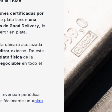
por la LBMA
ones certificadas por
de plata tienen
una
s de Good Delivery
, lo
rtir en plata.
a la cámara acorazada
ditor
externo. De este
plata física
de la
egociable
en todo el
 inversión periódica
r fácilmente un «
plan