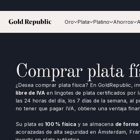
Oro
Plata
Platino
Ahorros
A
Comprar plata fí
¿Desea comprar plata física? En GoldRepublic, in
libre de IVA
en lingotes de plata certificados po
las 24 horas del día, los 7 días de la semana, al pr
no tener que pagar IVA, obtiene una ventaja finan
Su plata es
100 % física
y se almacena
de forma
acorazadas de alta seguridad en Ámsterdam, Frá
invertir en plata auténtica.