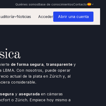
Quiénes somos
Base de conocimientos
Contacto
uditoría
Noticias
Acceder
Abrir una cuenta
sica
vierte
de forma segura
,
transparente
y
r la LBMA. Con nosotros, puede operar
ecio actual de la plata en Zúrich y, al
ciera considerable.
 segura
y
asegurada
en cámaras
ncfort o Zúrich. Empiece hoy mismo a