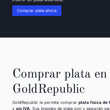
Comprar plata ahora
Comprar plata en
GoldRepublic
GoldRepublic le permite comprar
plata física de
y
sin IVA
. Sus lingotes de plata son y seguirán s