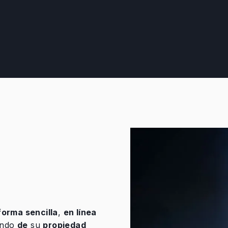
 forma sencilla
,
en línea
iendo
de
su
propiedad