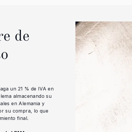
re de
to
paga un 21 % de IVA en
oblema almacenando su
iales en Alemania y
or su compra, lo que
iento final.