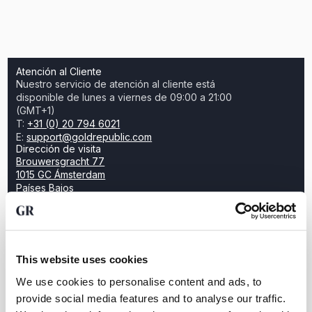
Atención al Cliente
Nuestro servicio de atención al cliente está
disponible de lunes a viernes de 09:00 a 21:00
(GMT+1)
T:
+31 (0) 20 794 6021
E:
support@goldrepublic.com
Dirección de visita
Brouwersgracht 77
1015 GC Ámsterdam
Países Bajos
Crear patrimonio invirtiendo en oro?
This website uses cookies
Abra una cuenta gratuita y descubra lo fácil que es
We use cookies to personalise content and ads, to
invertir en metales preciosos físicos con
provide social media features and to analyse our traffic.