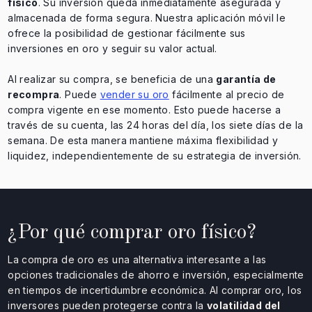
físico
. Su inversión queda inmediatamente asegurada y
almacenada de forma segura. Nuestra aplicación móvil le
ofrece la posibilidad de gestionar fácilmente sus
inversiones en oro y seguir su valor actual.
Al realizar su compra, se beneficia de una
garantía de
recompra
. Puede
vender su oro
fácilmente al precio de
compra vigente en ese momento. Esto puede hacerse a
través de su cuenta, las 24 horas del día, los siete días de la
semana. De esta manera mantiene máxima flexibilidad y
liquidez, independientemente de su estrategia de inversión.
¿Por qué comprar oro físico?
La compra de oro es una alternativa interesante a las
opciones tradicionales de ahorro e inversión, especialmente
en tiempos de incertidumbre económica. Al comprar oro, los
inversores pueden protegerse contra la
volatilidad del