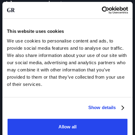
Almacenamiento seguro y
asegurado de oro
El oro que compre a través de GoldRepublic no tiene por
This website uses cookies
qué llevarlo físicamente a su casa. El oro sigue siendo de su
propiedad legal, pero se almacena de forma segura y
We use cookies to personalise content and ads, to
asegurada en una de las
cámaras acorazadas
de alta
provide social media features and to analyse our traffic.
seguridad de
Ámsterdam
,
Fráncfort
o
Zúrich
.
We also share information about your use of our site with
our social media, advertising and analytics partners who
Las cámaras acorazadas están equipadas con los sistemas
may combine it with other information that you’ve
de seguridad más modernos y son gestionadas por
provided to them or that they’ve collected from your use
custodios independientes, profesionales y de renombre,
of their services.
como Brink's y Loomis, que confirman en todo momento que
su oro se encuentra realmente almacenado en la cámara
acorazada.
Show details
Recibirá diariamente un correo electrónico con su
certificado de propiedad
y los
números de depósito
Allow all
actuales. Otras partes a menudo no pueden confirmar su
propiedad a diario, lo que conlleva riesgos de ausencia de