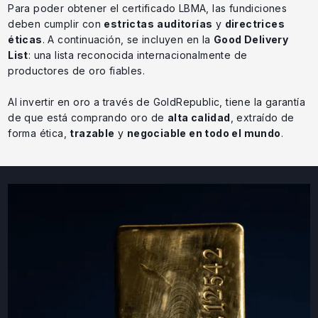
Para poder obtener el certificado LBMA, las fundiciones
deben cumplir con
estrictas
auditorías
y
directrices
éticas
. A continuación, se incluyen en la
Good Delivery
List
: una lista reconocida internacionalmente de
productores de oro fiables.
Al invertir en oro a través de GoldRepublic, tiene la garantía
de que está comprando oro de
alta calidad
, extraído de
forma ética,
trazable
y
negociable en todo el mundo
.