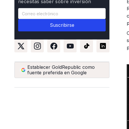
necesitas saber sobre inversión
p
p
Establecer GoldRepublic como
fuente preferida en Google