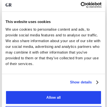
Esto puede convertirse en un problema. Un precio del
petróleo más alto en realidad significa una economía más
This website uses cookies
débil. Encarece la actividad económica. En teoría, ese
también es un argumento a favor del oro. De este modo, el
We use cookies to personalise content and ads, to
conflicto en Irán ofrece varios argumentos que apoyan la
provide social media features and to analyse our traffic.
inversión en oro.
We also share information about your use of our site with
our social media, advertising and analytics partners who
Probablemente no haya una
may combine it with other information that you’ve
escalada completa.
provided to them or that they’ve collected from your use
of their services.
Existe la posibilidad de que el conflicto termine con relativa
rapidez, pero aun así, este episodio ha vuelto a dejar algo
claro para los inversores: una pequeña asignación al oro
Show details
puede resultar valiosa, precisamente porque a menudo
rinde cuando muchas otras inversiones están bajo presión.
Allow all
Cuando aumentan los riesgos mundiales, vemos un patrón