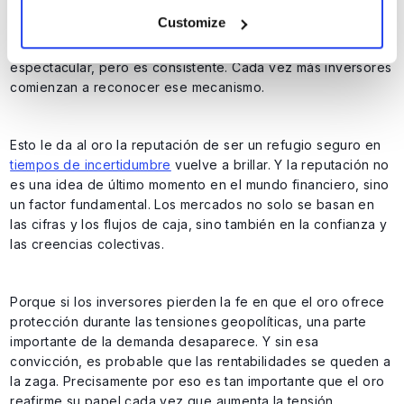
reconocible. El capital se está agotando de las acciones, los
Customize
bonos del gobierno están perdiendo su atractivo natural y
el oro está ganando terreno. Este movimiento no siempre es
espectacular, pero es consistente. Cada vez más inversores
comienzan a reconocer ese mecanismo.
Esto le da al oro la reputación de ser un refugio seguro en
tiempos de incertidumbre
vuelve a brillar. Y la reputación no
es una idea de último momento en el mundo financiero, sino
un factor fundamental. Los mercados no solo se basan en
las cifras y los flujos de caja, sino también en la confianza y
las creencias colectivas.
Porque si los inversores pierden la fe en que el oro ofrece
protección durante las tensiones geopolíticas, una parte
importante de la demanda desaparece. Y sin esa
convicción, es probable que las rentabilidades se queden a
la zaga. Precisamente por eso es tan importante que el oro
reafirme su papel cada vez que aumenta la tensión.