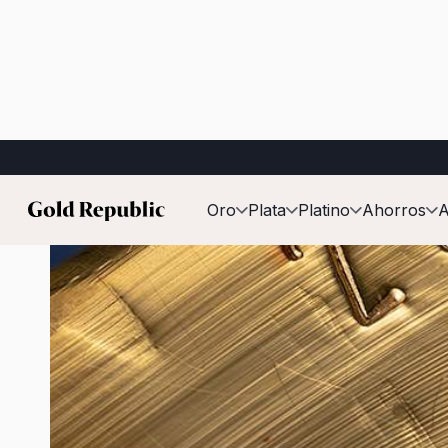
Publicado el:
29 de abril de 2026
Oro
Plata
Platino
Ahorros
A