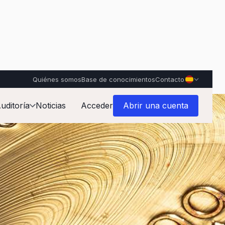
Quiénes somos
Base de conocimientos
Contacto
uditoría
Noticias
Acceder
Abrir una cuenta