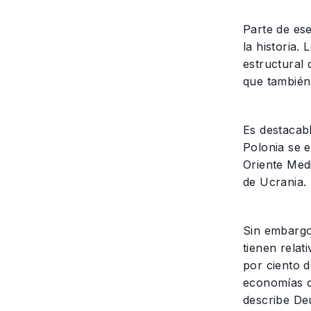
Parte de es
la historia
estructural 
que también 
Es destacab
Polonia se 
Oriente Med
de Ucrania.
Sin embargo
tienen rela
por ciento d
economías d
describe De