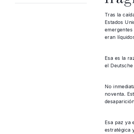
Tras la caí
Estados Uni
emergentes 
eran líquido
Esa es la ra
el Deutsche
No inmediat
noventa. Es
desaparición
Esa paz ya 
estratégica