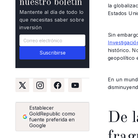
nuestro boletín
la globaliza
Mantente al día de todo lo
Estados Uni
que necesitas saber sobre
inversión
Sin embargo
Investigaci
histórico. 
geopolítico
En un mundo 
disminuyendo
Establecer
De l
GoldRepublic como
fuente preferida en
Google
frag