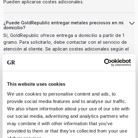
Pueden aplicarse costes adicionales.
¿Puede GoldRepublic entregar metales preciosos en mi
domicilio?
Sí, GoldRepublic ofrece entrega a domicilio a partir de 1
gramo. Para solicitarlo, debe contactar con el servicio de
atención al cliente. Se aplican costes adicionales según el
formato del lingote.
¿Están asegurados mis metales preciosos?
This website uses cookies
Sí, todos los metales preciosos almacenados en las
bóvedas de GoldRepublic están completamente asegurados
We use cookies to personalise content and ads, to
contra robo y daños. El seguro está incluido en los costes
provide social media features and to analyse our traffic.
de almacenamiento.
We also share information about your use of our site with
our social media, advertising and analytics partners who
may combine it with other information that you’ve
¿Dónde se almacenan mis metales preciosos?
provided to them or that they’ve collected from your use
Sus metales preciosos se almacenan de forma segura en