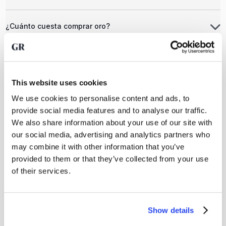
¿Cuánto cuesta comprar oro?
Al comprar oro en GoldRepublic paga el precio de mercado
más una comisión del 1 %. No hay costes ocultos y los
precios se actualizan en tiempo real.
This website uses cookies
¿Puede un menor abrir una cuenta por su cuenta?
We use cookies to personalise content and ads, to
provide social media features and to analyse our traffic.
No, los menores solo pueden tener una cuenta si sus
We also share information about your use of our site with
representantes legales la abren en su nombre. Es necesario
presentar un formulario de representación firmado.
our social media, advertising and analytics partners who
may combine it with other information that you’ve
provided to them or that they’ve collected from your use
of their services.
Show details