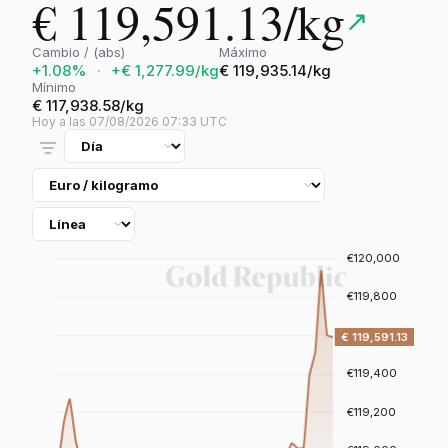
€ 119,591.13/kg
↗
Cambio / (abs)
Máximo
+1.08%
·
+€ 1,277.99/kg
€ 119,935.14/kg
Mínimo
€ 117,938.58/kg
Hoy a las 07/08/2026 07:33 UTC