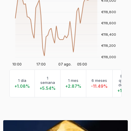
En lo
1
1 día
1 mes
6 meses
que v
semana
de añ
+1.08%
+2.87%
-11.49%
+5.54%
+1.38