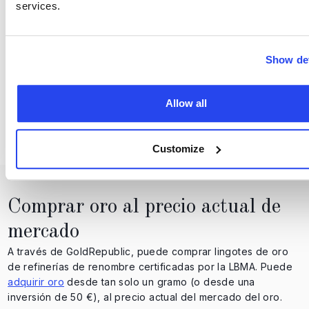
La inflación, la política de tipos de interés y la evolución de
services.
los tipos de cambio, especialmente del dólar, son cruciales.
Show det
Tensiones geopolíticas:
La incertidumbre y las crisis globales suelen generar una
Allow all
mayor demanda de oro como refugio seguro.
Customize
Comprar oro al precio actual de
mercado
A través de GoldRepublic, puede comprar lingotes de oro
de refinerías de renombre certificadas por la LBMA. Puede
adquirir oro
desde tan solo un gramo (o desde una
inversión de 50 €), al precio actual del mercado del oro.