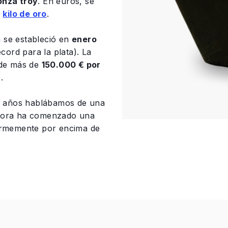
onza troy
. En euros, se
r
kilo de oro
.
ia se estableció en
enero
écord para la plata). La
 de más de
150.000 € por
.
s años hablábamos de una
hora ha comenzado una
firmemente por encima de