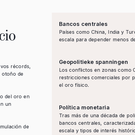
Bancos centrales
cio
Países como China, India y Tur
escala para depender menos del
Geopolitieke spanningen
evos récords,
Los conflictos en zonas como O
l otoño de
restricciones comerciales por 
el oro físico.
o del oro en
en un
Política monetaria
Tras más de una década de polí
bancos centrales, caracteriza
umulación de
escala y tipos de interés histó