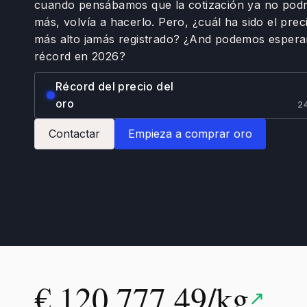
cuando pensábamos que la cotización ya no podr
más, volvía a hacerlo. Pero, ¿cuál ha sido el prec
más alto jamás registrado? ¿And podemos esper
récord en 2026?
Récord del precio del
oro
24
Contactar
Empieza a comprar oro
€ 120,777.49/kg
↗