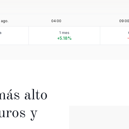
a
1 mes
+5.18%
más alto
euros y