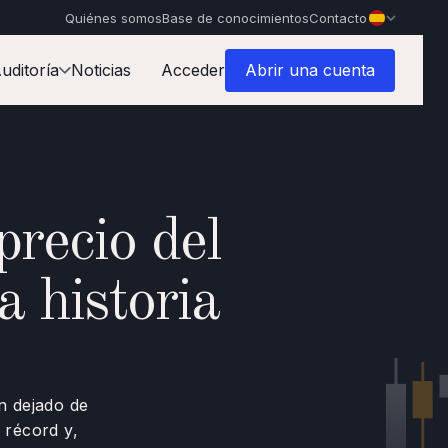
Quiénes somos
Base de conocimientos
Contacto
uditoría
Noticias
Acceder
Abrir una cuenta
precio del
a historia
an dejado de
 récord y,