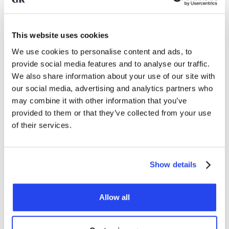
acorazadas solo aceptan metales preciosos procedentes
de refinerías que figuran en la Good Delivery List de la
LBMA.
This website uses cookies
We use cookies to personalise content and ads, to
provide social media features and to analyse our traffic.
¿Por qué elegir oro certificado
We also share information about your use of our site with
por la LBMA?
our social media, advertising and analytics partners who
may combine it with other information that you’ve
Cuando compra oro certificado por la LBMA, opta por:
provided to them or that they’ve collected from your use
●
Reconocimiento internacional.
Por ello, su oro es
of their services.
comercializable
en todo el mundo y fácilmente convertible
en liquidez a un buen precio.
●
Transparencia sobre el origen
. La LBMA establece
Show details
requisitos sobre la forma en que se extrae el metal precioso
y aplica estrictos procedimientos contra el blanqueo de
capitales.
Allow all
●
Control independiente
. Las fundiciones se evalúan
periódicamente para comprobar que siguen cumpliendo los