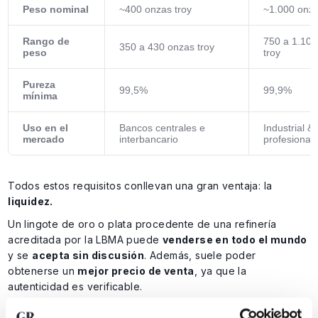
Peso nominal
~400 onzas troy
~1.000 onza
Rango de
750 a 1.100
350 a 430 onzas troy
peso
troy
Pureza
99,5%
99,9%
mínima
Uso en el
Bancos centrales e
Industrial &
mercado
interbancario
profesional
Todos estos requisitos conllevan una gran ventaja: la
liquidez.
Un lingote de oro o plata procedente de una refinería
acreditada por la LBMA puede
venderse en todo el mundo
y se
acepta sin discusión
. Además, suele poder
obtenerse un
mejor precio de venta
, ya que la
autenticidad es verificable.
Muchas bolsas, plataformas de comercio y cámaras