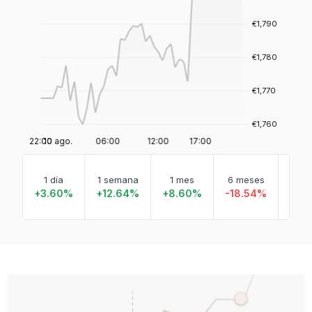
En 
1 día
1 semana
1 mes
6 meses
que
de 
+3.60%
+12.64%
+8.60%
-18.54%
-5.