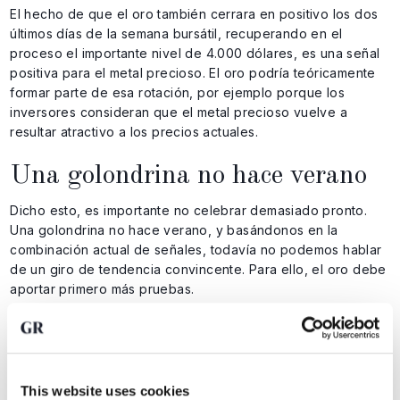
El hecho de que el oro también cerrara en positivo los dos
últimos días de la semana bursátil, recuperando en el
proceso el importante nivel de 4.000 dólares, es una señal
positiva para el metal precioso. El oro podría teóricamente
formar parte de esa rotación, por ejemplo porque los
inversores consideran que el metal precioso vuelve a
resultar atractivo a los precios actuales.
Una golondrina no hace verano
Dicho esto, es importante no celebrar demasiado pronto.
Una golondrina no hace verano, y basándonos en la
combinación actual de señales, todavía no podemos hablar
de un giro de tendencia convincente. Para ello, el oro debe
aportar primero más pruebas.
En ese contexto, será interesante observar la nube de las
medias móviles exponenciales de 12 y 21 días. En el
momento de redactar este artículo, esta se sitúa entre 4.171
y 4.255 dólares, representada por las líneas amarilla y azul
This website uses cookies
en el gráfico siguiente.