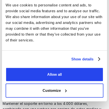
We use cookies to personalise content and ads, to
provide social media features and to analyse our traffic.
We also share information about your use of our site with
our social media, advertising and analytics partners who
may combine it with other information that you’ve
provided to them or that they’ve collected from your use
of their services.
Show details
Allow all
El oro debe romper las medias móviles exponenciales de 12 y 21
días. Fuente: TradingView
Customize
Mantener el soporte en torno a los 4.000 dólares,
combinado con una ruptura por encima de estas medias y