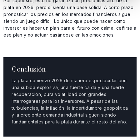
Por supuesto, esto no garantiza un precio más alto de la
plata en 2026, pero sí sienta una base sólida. A corto plazo,
pronosticar los precios en los mercados financieros sigue
siendo un juego difícil. Lo único que puede hacer como
inversor es hacer un plan para el futuro con calma, ceñirse a
ese plan y no actuar basándose en las emociones.
Conclusión
La plata comenzó 2026 de manera espectacular con
una subida explosiva, una fuerte caída y una fuerte
recuperación, pura volatilidad con grandes
interrogantes para los inversores. A pesar de las
turbulencias, la inflación, la incertidumbre geopolítica
y la creciente demanda industrial siguen siendo
fundamentales para la plata durante el resto del año.