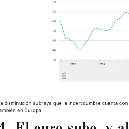
La disminución subraya que la incertidumbre cuenta con 
también en Europa.
4. El euro sube, y 