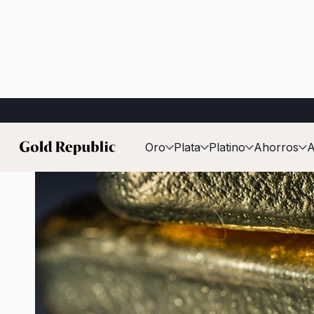
Publicado el:
3 de febrero de 2026
Oro
Plata
Platino
Ahorros
A