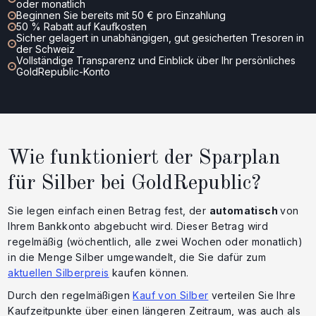
oder monatlich
Beginnen Sie bereits mit 50 € pro Einzahlung
50 % Rabatt auf Kaufkosten
Sicher gelagert in unabhängigen, gut gesicherten Tresoren in
der Schweiz
Vollständige Transparenz und Einblick über Ihr persönliches
GoldRepublic-Konto
Wie funktioniert der Sparplan
für Silber bei GoldRepublic?
Sie legen einfach einen Betrag fest, der
automatisch
von
Ihrem Bankkonto abgebucht wird. Dieser Betrag wird
regelmäßig (wöchentlich, alle zwei Wochen oder monatlich)
in die Menge Silber umgewandelt, die Sie dafür zum
aktuellen Silberpreis
kaufen können.
Durch den regelmäßigen
Kauf von Silber
verteilen Sie Ihre
Kaufzeitpunkte über einen längeren Zeitraum, was auch als