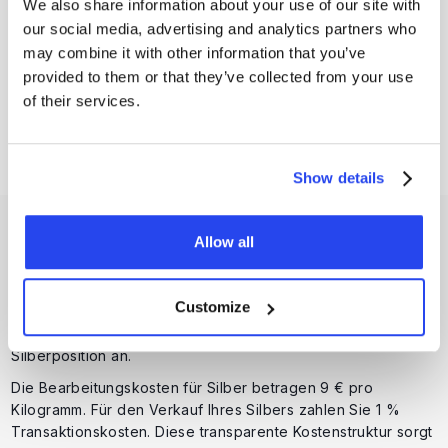
We also share information about your use of our site with
our social media, advertising and analytics partners who
may combine it with other information that you’ve
provided to them or that they’ve collected from your use
of their services.
Show details
Kosten des Silbersparens
Allow all
Beim
Sparplan
zahlen Sie nur
0,5 % Transaktionskosten
auf Ihren regelmäßigen Kauf von Silber, was der Hälfte der
Customize
Standard-Kaufkosten (1 %) entspricht. Darüber hinaus fallen
Lagerkosten in Höhe von 1 % pro Jahr (zzgl. MwSt.) auf Ihre
Silberposition an.
Die Bearbeitungskosten für Silber betragen 9 € pro
Kilogramm. Für den Verkauf Ihres Silbers zahlen Sie 1 %
Transaktionskosten. Diese transparente Kostenstruktur sorgt