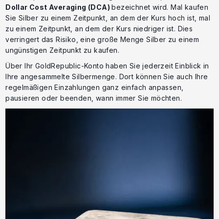
Dollar Cost Averaging (DCA)
bezeichnet wird. Mal kaufen
Sie Silber zu einem Zeitpunkt, an dem der Kurs hoch ist, mal
zu einem Zeitpunkt, an dem der Kurs niedriger ist. Dies
verringert das Risiko, eine große Menge Silber zu einem
ungünstigen Zeitpunkt zu kaufen.
Über Ihr GoldRepublic-Konto haben Sie jederzeit Einblick in
Ihre angesammelte Silbermenge. Dort können Sie auch Ihre
regelmäßigen Einzahlungen ganz einfach anpassen,
pausieren oder beenden, wann immer Sie möchten.