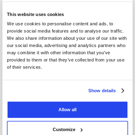
This website uses cookies
We use cookies to personalise content and ads, to
provide social media features and to analyse our traffic.
We also share information about your use of our site with
our social media, advertising and analytics partners who
may combine it with other information that you’ve
provided to them or that they’ve collected from your use
of their services.
Iran-oorlog hervat: dit niveau mag goud niet verliezen
Show details
De Iran-oorlog is hervat en de olieprijs stijgt, waardoor goud
onder druk staat. Rond 4.000 dollar ligt een cruciale steun
die goud nu moet vasthouden.
Allow all
Thom Derks
13. Juli 2026
Customize