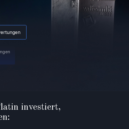
wertungen
ungen
atin investiert,
en: