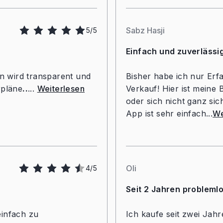
Sabz Hasji
5/5
Einfach und zuverlässi
n wird transparent und
Bisher habe ich nur Erf
rpläne
..
...
Weiterlesen
Verkauf! Hier ist meine 
oder sich nicht ganz sic
App ist sehr einfach...
We
Oli
4/5
Seit 2 Jahren problemlo
einfach zu
Ich kaufe seit zwei Jah