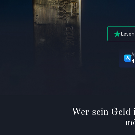
Lesen
A
4
Wer sein Geld i
mö