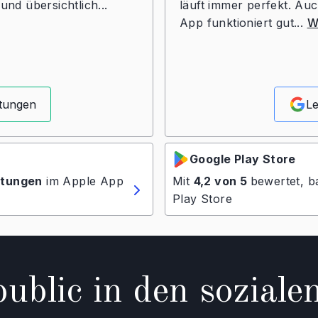
und übersichtlich...
läuft immer perfekt. Auc
App funktioniert gut...
W
rtungen
Le
Google Play Store
tungen
im Apple App
Mit
4,2 von 5
bewertet, b
Play Store
ublic in den soziale