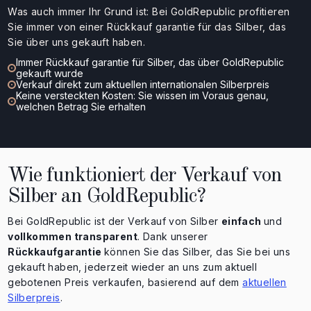
Was auch immer Ihr Grund ist: Bei GoldRepublic profitieren
Sie immer von einer Rückkauf garantie für das Silber, das
Sie über uns gekauft haben.
Immer Rückkauf garantie für Silber, das über GoldRepublic
gekauft wurde
Verkauf direkt zum aktuellen internationalen Silberpreis
Keine versteckten Kosten: Sie wissen im Voraus genau,
welchen Betrag Sie erhalten
Wie funktioniert der Verkauf von
Silber an GoldRepublic?
Bei GoldRepublic ist der Verkauf von Silber
einfach
und
vollkommen transparent
. Dank unserer
Rückkaufgarantie
können Sie das Silber, das Sie bei uns
gekauft haben, jederzeit wieder an uns zum aktuell
gebotenen Preis verkaufen, basierend auf dem
aktuellen
Silberpreis
.