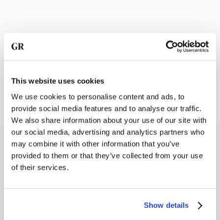
This website uses cookies
We use cookies to personalise content and ads, to
provide social media features and to analyse our traffic.
We also share information about your use of our site with
our social media, advertising and analytics partners who
Wie wird der Verkaufspreis von
may combine it with other information that you’ve
provided to them or that they’ve collected from your use
Silber bestimmt?
of their services.
Der
Verkaufspreis
von
Silber
bei GoldRepublic folgt
kontinuierlich den internationalen
Silbermärkten
. Dieser
Preis unterliegt ständigen Schwankungen aufgrund von
Show details
Angebot
und Nachfrage. Wir praktizieren eine vollständig