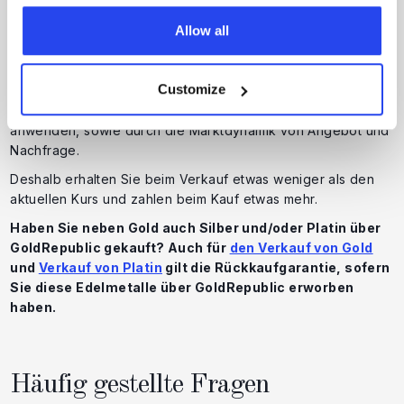
transparente Preisgestaltung, sodass Sie immer einen fairen
Preis erhalten.
Allow all
Allerdings gibt es, genau wie bei Gold, einen Unterschied
zwischen dem
Kauf- und Verkaufspreis
von Silber (Geld-
Customize
und Briefkurs). Diese Differenz wird als
Spread
bezeichnet
und entsteht durch die Marge, die Lieferanten und Anbieter
anwenden, sowie durch die Marktdynamik von Angebot und
Nachfrage.
Deshalb erhalten Sie beim Verkauf etwas weniger als den
aktuellen Kurs und zahlen beim Kauf etwas mehr.
Haben Sie neben Gold auch Silber und/oder Platin über
GoldRepublic gekauft? Auch für
den Verkauf von Gold
und
Verkauf von Platin
gilt die Rückkaufgarantie, sofern
Sie diese Edelmetalle über GoldRepublic erworben
haben.
Häufig gestellte Fragen