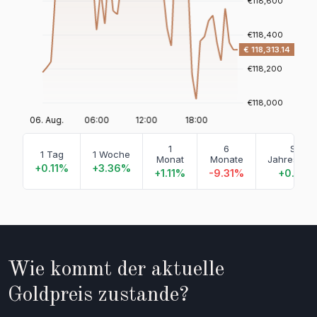
1
6
Seit
1 Tag
1 Woche
Monat
Monate
Jahresbeg
+0.11%
+3.36%
+1.11%
-9.31%
+0.29
Wie kommt der aktuelle
Goldpreis zustande?