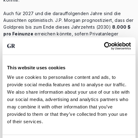
Auch für 2027 und die darauffolgenden Jahre sind die
Aussichten optimistisch. J.P. Morgan prognostiziert, dass der
Goldpreis bis zum Ende dieses Jahrzehnts (2030)
8.000 $
pro Feinunze
erreichen könnte, sofern Privatanleger
verstärkt in Gold investieren.
Diese präzise Erwartung des Goldpreises hängt stark von
Faktoren wie der Inflation, der Zinspolitik der Zentralbanken,
This website uses cookies
geopolitischen Spannungen und dem Vertrauen in
Währungen ab, wobei der US-Dollar die wichtigste Währung
We use cookies to personalise content and ads, to
bleibt. Alles in allem bleibt Gold eine beliebte Absicherung
provide social media features and to analyse our traffic.
gegen finanzielle Unsicherheiten und längerfristige
We also share information about your use of our site with
Inflationsrisiken.
our social media, advertising and analytics partners who
may combine it with other information that you’ve
provided to them or that they’ve collected from your use
of their services.