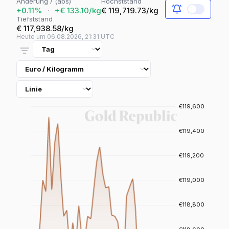
Änderung / (abs)
Höchststand
+0.11%
·
+€ 133.10/kg
€ 119,719.73/kg
Tiefststand
€ 117,938.58/kg
Heute um 06.08.2026, 21:31 UTC