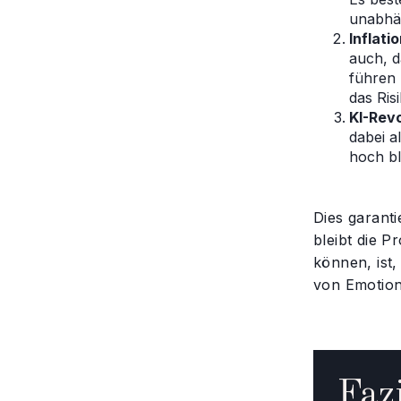
unabhän
Inflati
auch, d
führen 
das Ris
KI-Revo
dabei a
hoch bl
Dies garanti
bleibt die P
können, ist,
von Emotion
Fazi