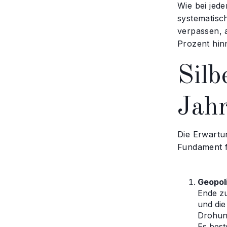
Wie bei jede
systematisch
verpassen, 
Prozent hi
Silb
Jah
Die Erwartu
Fundament fü
Geopol
Ende zu
und die
Drohung
Es best