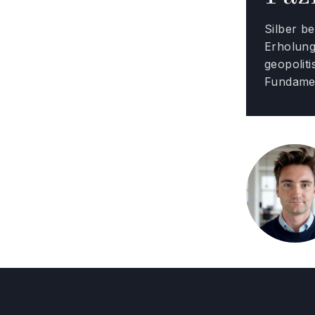
Silber b
Erholung,
geopolit
Fundamen