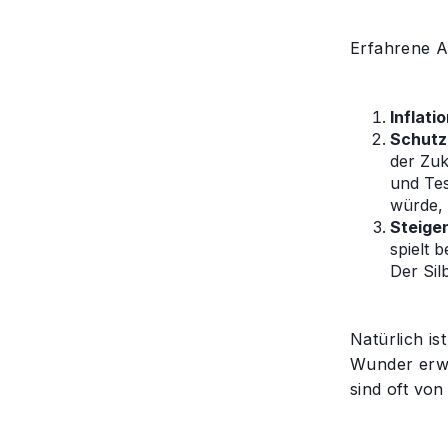
Erfahrene A
Inflati
Schutz 
der Zuk
und Te
würde, 
Steigen
spielt 
Der Sil
Natürlich is
Wunder erwar
sind oft vo