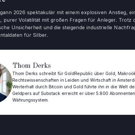
egann 2026 spektakulär mit einem explosiven Anstieg, e
 purer Volatilität mit großen Fragen für Anleger. Trotz 
ische Unsicherheit und die steigende industrielle Nachfr
taldaten für Silber.
Thom Derks
Thom Derks schreibt für GoldRepublic über Gold, Makroök
Rechtswissenschaften in Leiden und Wirtschaft in Amsterd
Werterhalt durch Bitcoin und Gold führte ihn in die Welt 
Geldpers auf Substack erreicht er über 5.800 Abonnenten
Währungssystem.