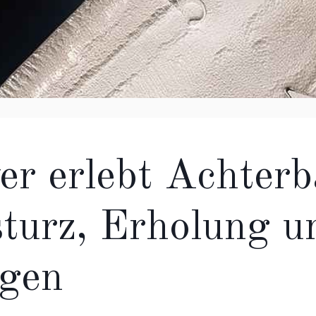
ver erlebt Achter
turz, Erholung u
gen