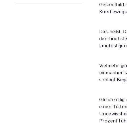
Gesamtbild 
Kursbewegun
Das heißt: D
den höchsten
langfristige
Vielmehr gi
mitmachen wo
schlägt Bege
Gleichzeitig
einen Teil i
Ungewissheit
Prozent füh