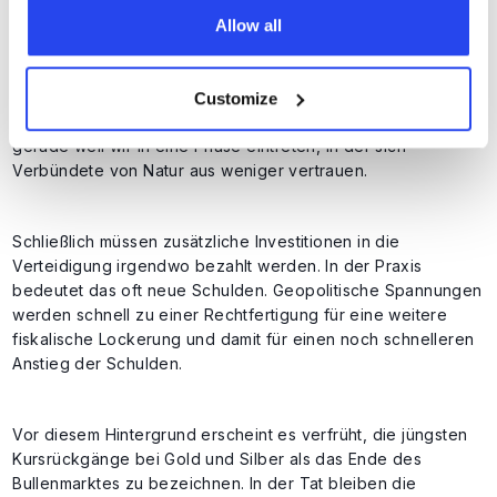
Allow all
Die geopolitische Unsicherheit ist auch unabhängig von
einem zweiten strukturellen Problem: der weltweit
steigenden Staatsverschuldung. Dieses Problem wird sich
Customize
wahrscheinlich eher beschleunigen als verlangsamen,
gerade weil wir in eine Phase eintreten, in der sich
Verbündete von Natur aus weniger vertrauen.
Schließlich müssen zusätzliche Investitionen in die
Verteidigung irgendwo bezahlt werden. In der Praxis
bedeutet das oft neue Schulden. Geopolitische Spannungen
werden schnell zu einer Rechtfertigung für eine weitere
fiskalische Lockerung und damit für einen noch schnelleren
Anstieg der Schulden.
Vor diesem Hintergrund erscheint es verfrüht, die jüngsten
Kursrückgänge bei Gold und Silber als das Ende des
Bullenmarktes zu bezeichnen. In der Tat bleiben die