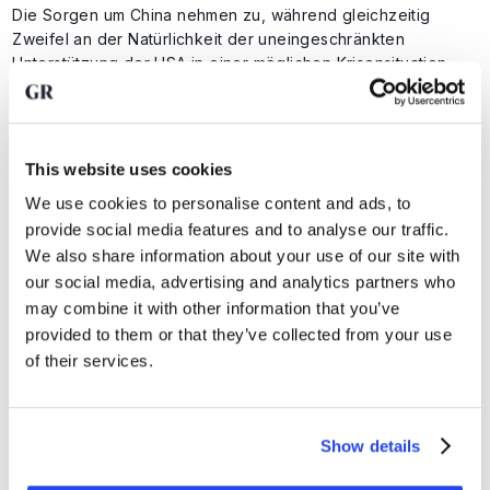
Die Sorgen um China nehmen zu, während gleichzeitig
Zweifel an der Natürlichkeit der uneingeschränkten
Unterstützung der USA in einer möglichen Krisensituation
bestehen.
An mehreren Fronten verschieben sich die geopolitischen
This website uses cookies
Beziehungen daher langsam. Dies führt nicht unbedingt zu
We use cookies to personalise content and ads, to
Extremszenarien, aber eine Schlussfolgerung ergibt sich:
Die Unsicherheit darüber, wie die Welt morgen aussehen
provide social media features and to analyse our traffic.
wird, hat deutlich zugenommen.
We also share information about your use of our site with
our social media, advertising and analytics partners who
may combine it with other information that you’ve
Genau das macht es aus
in Gold investieren
und
in Silber
provided to them or that they’ve collected from your use
investieren
im Moment attraktiver. Wenn die Zukunft weniger
of their services.
vorhersehbar wird, passen Anleger ihre Portfolios an. Immer
mehr Parteien scheinen zu erkennen, dass eine
bescheidene Allokation in Edelmetallen in diesem
geopolitischen Klima kein unnötiger Luxus ist, sondern eher
Show details
eine Form der Versicherung gegen das Unbekannte.