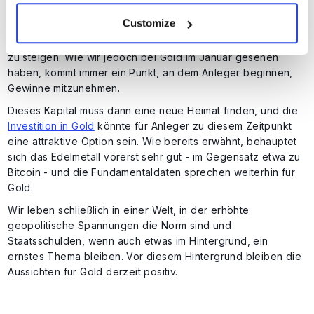
Die Begeisterung für KI-Aktien ist mittlerweile so gigantisch,
Customize
dass externe Entwicklungen den amerikanischen Markt nicht
davon abhalten, nahezu ununterbrochen auf Rekordhöhen
zu steigen. Wie wir jedoch bei Gold im Januar gesehen
haben, kommt immer ein Punkt, an dem Anleger beginnen,
Gewinne mitzunehmen.
Dieses Kapital muss dann eine neue Heimat finden, und die
Investition in Gold
könnte für Anleger zu diesem Zeitpunkt
eine attraktive Option sein. Wie bereits erwähnt, behauptet
sich das Edelmetall vorerst sehr gut - im Gegensatz etwa zu
Bitcoin - und die Fundamentaldaten sprechen weiterhin für
Gold.
Wir leben schließlich in einer Welt, in der erhöhte
geopolitische Spannungen die Norm sind und
Staatsschulden, wenn auch etwas im Hintergrund, ein
ernstes Thema bleiben. Vor diesem Hintergrund bleiben die
Aussichten für Gold derzeit positiv.