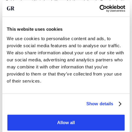
Goldpreis gestützt durch längerfristige gleitende Durchschnitte.
Quelle: TradingView
Solange der Kurs an diesen Punkten weiterhin Unterstützung
This website uses cookies
findet, wie wir es im März und Mai beobachtet haben, gibt
es zu wenig Belege, um das Ende des Bullenmarktes
We use cookies to personalise content and ads, to
auszurufen. Gleichzeitig lässt sich nicht leugnen, dass eine
provide social media features and to analyse our traffic.
wichtige Phase für Gold bevorsteht.
We also share information about your use of our site with
Der Preis bewegt sich in einem immer enger werdenden
our social media, advertising and analytics partners who
Bereich und scheint auf einen Entscheidungspunkt
may combine it with other information that you’ve
zuzusteuern. Vieles wird dabei von den Entwicklungen rund
provided to them or that they’ve collected from your use
um den Iran und die Straße von Hormus abhängen, die einen
of their services.
erheblichen Einfluss auf die Inflation, die Anleiherenditen
und den Kurs des US-Dollars haben.
Dennoch behauptet sich Gold angesichts der Umstände
Show details
bemerkenswert gut. Zusätzlich zu den negativen
Auswirkungen des Irankrieges muss der Markt schließlich
auch mit der enormen Aufmerksamkeit umgehen, die derzeit
Allow all
auf künstliche Intelligenz gerichtet ist.