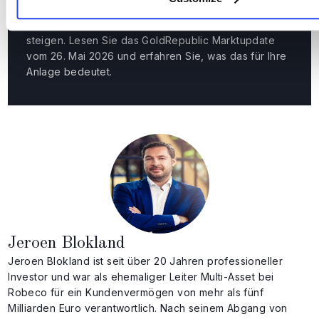
Gold steigt 5,03% YTD auf €124.828/kg – während
die Inflation zunimmt und die weltweiten Zinsen
steigen. Lesen Sie das GoldRepublic Marktupdate
vom 26. Mai 2026 und erfahren Sie, was das für Ihre
Anlage bedeutet.
Jeroen Blokland
Jeroen Blokland ist seit über 20 Jahren professioneller
Investor und war als ehemaliger Leiter Multi-Asset bei
Robeco für ein Kundenvermögen von mehr als fünf
Milliarden Euro verantwortlich. Nach seinem Abgang von