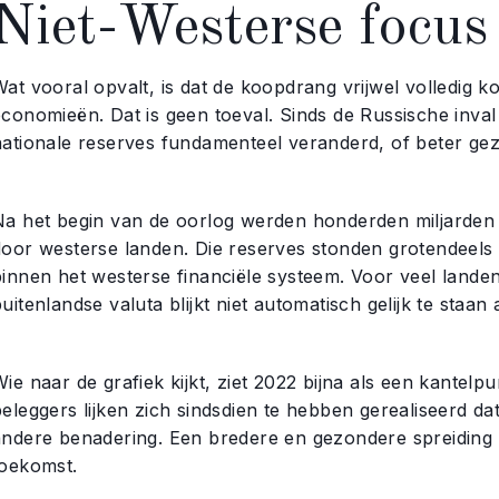
Niet-Westerse focus
Wat vooral opvalt, is dat de koopdrang vrijwel volledig
economieën. Dat is geen toeval. Sinds de Russische inval
nationale reserves fundamenteel veranderd, of beter ge
Na het begin van de oorlog werden honderden miljarden 
door westerse landen. Die reserves stonden grotendeels
binnen het westerse financiële systeem. Voor veel landen
uitenlandse valuta blijkt niet automatisch gelijk te staan
ie naar de grafiek kijkt, ziet 2022 bijna als een kantel
eleggers lijken zich sindsdien te hebben gerealiseerd da
andere benadering. Een bredere en gezondere spreiding 
toekomst.