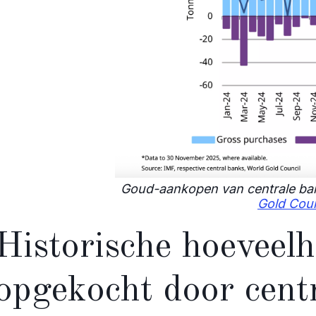
Goud-aankopen van centrale bank
Gold Coun
Historische hoeveel
opgekocht door cent