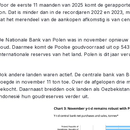
Voor de eerste 11 maanden van 2025 komt de gerapport
on. Dat is minder dan in de recordjaren 2022 en 2023, ma
dat het merendeel van de aankopen afkomstig is van cen
De Nationale Bank van Polen was in november opnieuw 
goud. Daarmee komt de Poolse goudvoorraad uit op 543 t
nternationale reserves van het land. Polen is dit jaar ver
Ook andere landen waren actief. De centrale bank van Br
voegde in november 11 ton toe. Over de afgelopen drie ma
gekocht. Daarnaast breidden ook landen als Oezbekistan,
Indonesië hun goudreserves verder uit.