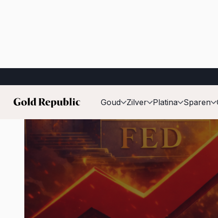
Gepubliceerd op:
16 januari 2026
Goud
Zilver
Platina
Sparen