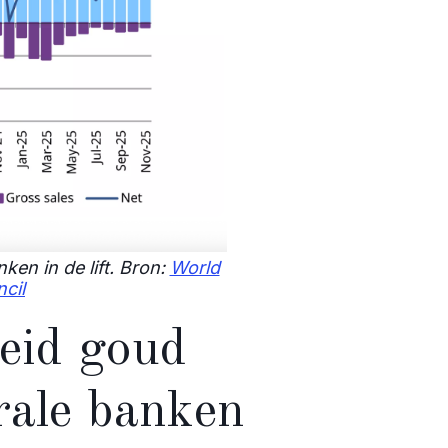
en in de lift. Bron:
World
cil
heid goud
rale banken