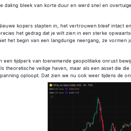
de daling bleek van korte duur en werd snel en overtuig
ieuwe kopers stapten in, het vertrouwen bleef intact en 
recies het gedrag dat je wilt zien in een sterke opwaart
niet het begin van een langdurige neergang, ze vormen j
In een tijdperk van toenemende geopolitieke onrust bewi
als theoretische veilige haven, maar als een asset die d
spanning oploopt. Dat zien we nu ook weer tijdens de onr