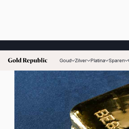
Gepubliceerd op:
2 maart 2026
Goud
Zilver
Platina
Sparen