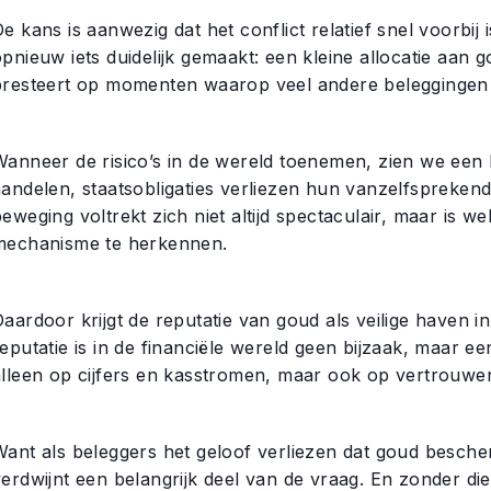
e kans is aanwezig dat het conflict relatief snel voorbij
pnieuw iets duidelijk gemaakt: een kleine allocatie aan 
presteert op momenten waarop veel andere beleggingen 
Wanneer de risico’s in de wereld toenemen, zien we een 
aandelen, staatsobligaties verliezen hun vanzelfsprekend
eweging voltrekt zich niet altijd spectaculair, maar is 
mechanisme te herkennen.
aardoor krijgt de reputatie van goud als veilige haven i
eputatie is in de financiële wereld geen bijzaak, maar e
alleen op cijfers en kasstromen, maar ook op vertrouwen
Want als beleggers het geloof verliezen dat goud bescher
verdwijnt een belangrijk deel van de vraag. En zonder di