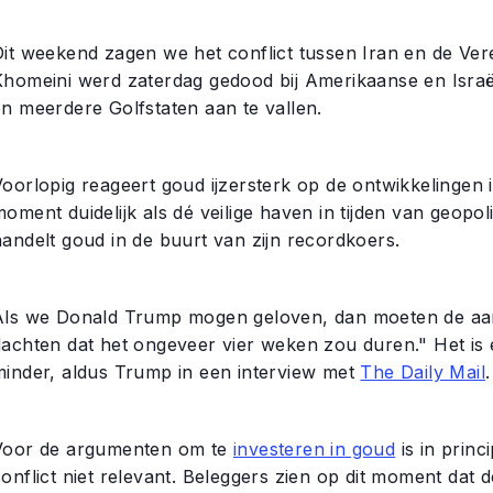
Dit weekend zagen we het conflict tussen Iran en de Vere
Khomeini werd zaterdag gedood bij Amerikaanse en Israël
en meerdere Golfstaten aan te vallen.
oorlopig reageert goud ijzersterk op de ontwikkelingen i
oment duidelijk als dé veilige haven in tijden van geopo
handelt goud in de buurt van zijn recordkoers.
Als we Donald Trump mogen geloven, dan moeten de aan
dachten dat het ongeveer vier weken zou duren." Het is 
minder, aldus Trump in een interview met
The Daily Mail
.
Voor de argumenten om te
investeren in goud
is in princ
conflict niet relevant. Beleggers zien op dit moment dat