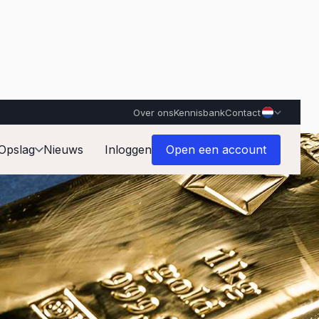
Over ons
Kennisbank
Contact
Opslag
Nieuws
Inloggen
Open een account