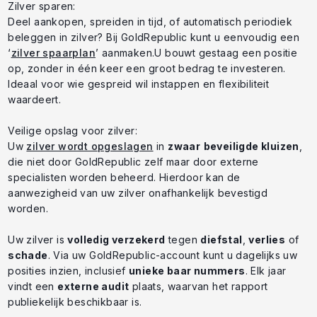
Zilver sparen:
Deel aankopen, spreiden in tijd, of automatisch periodiek
beleggen in zilver? Bij GoldRepublic kunt u eenvoudig een
‘
zilver spaarplan
’ aanmaken.U bouwt gestaag een positie
op, zonder in één keer een groot bedrag te investeren.
Ideaal voor wie gespreid wil instappen en flexibiliteit
waardeert.
Veilige opslag voor zilver:
Uw
zilver wordt opgeslagen
in
zwaar
beveiligde kluizen
,
die niet door GoldRepublic zelf maar door externe
specialisten worden beheerd. Hierdoor kan de
aanwezigheid van uw zilver onafhankelijk bevestigd
worden.
Uw zilver is
volledig verzekerd
tegen
diefstal
,
verlies
of
schade
. Via uw GoldRepublic-account kunt u dagelijks uw
posities inzien, inclusief
unieke baar nummers
. Elk jaar
vindt een
externe audit
plaats, waarvan het rapport
publiekelijk beschikbaar is.