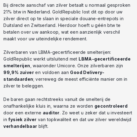
Bij directe aanschaf van zilver betaalt u normaal gesproken
21% btw in Nederland. GoldRepublic lost dit op door uw
zilver direct op te slaan in speciale douane-entrepots in
Duitsland en Zwitserland. Hierdoor hoeft u géén btw te
betalen over uw aankoop, wat een aanzienlijk verschil
maakt voor uw uiteindelijke rendement.
Zilverbaren van LBMA-gecertificeerde smelterijen:
GoldRepublic werkt uitsluitend met
LBMA-gecertificeerde
smelterijen
, waaronder Umicore. Onze zilverbaren zijn
99,9% zuiver
en voldoen aan
Good Delivery-
standaarden
; verreweg de meest efficiënte manier om in
zilver te beleggen.
De baren gaan rechtstreeks vanuit de smelterij de
onafhankelijke kluis in, waarna ze worden
gecontroleerd
door een externe
auditor
. Zo weet u zeker dat u investeert
in
fysiek
zilver
van topkwaliteit en dat uw zilver wereldwijd
verhandelbaar
blijft.