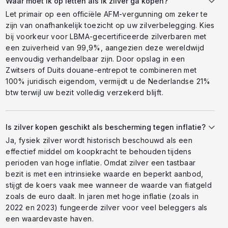
Waar moet ik op letten als ik zilver ga kopen?
Let primair op een officiële AFM-vergunning om zeker te
zijn van onafhankelijk toezicht op uw zilverbelegging. Kies
bij voorkeur voor LBMA-gecertificeerde zilverbaren met
een zuiverheid van 99,9%, aangezien deze wereldwijd
eenvoudig verhandelbaar zijn. Door opslag in een
Zwitsers of Duits douane-entrepot te combineren met
100% juridisch eigendom, vermijdt u de Nederlandse 21%
btw terwijl uw bezit volledig verzekerd blijft.
Is zilver kopen geschikt als bescherming tegen inflatie?
Ja, fysiek zilver wordt historisch beschouwd als een
effectief middel om koopkracht te behouden tijdens
perioden van hoge inflatie. Omdat zilver een tastbaar
bezit is met een intrinsieke waarde en beperkt aanbod,
stijgt de koers vaak mee wanneer de waarde van fiatgeld
zoals de euro daalt. In jaren met hoge inflatie (zoals in
2022 en 2023) fungeerde zilver voor veel beleggers als
een waardevaste haven.