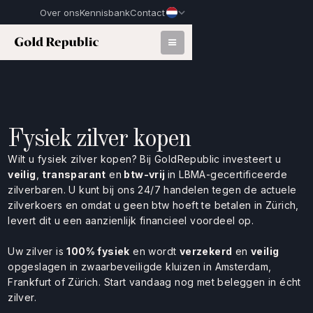
Over ons
Kennisbank
Contact
Fysiek zilver kopen
Wilt u fysiek zilver kopen? Bij GoldRepublic investeert u
veilig
,
transparant
en
btw-vrij
in LBMA-gecertificeerde
zilverbaren. U kunt bij ons 24/7 handelen tegen de actuele
zilverkoers en omdat u geen btw hoeft te betalen in Zürich,
levert dit u een aanzienlijk financieel voordeel op.
Uw zilver is
100% fysiek
en wordt
verzekerd
en
veilig
opgeslagen in zwaarbeveiligde kluizen in Amsterdam,
Frankfurt of Zürich. Start vandaag nog met beleggen in écht
zilver.