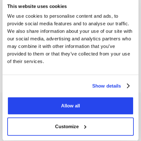
This website uses cookies
We use cookies to personalise content and ads, to
provide social media features and to analyse our traffic.
We also share information about your use of our site with
our social media, advertising and analytics partners who
may combine it with other information that you’ve
provided to them or that they’ve collected from your use
of their services.
Show details
Kosten van platina sparen
Allow all
Met het spaarplan bepaalt u slechts
0,5%
transactiekosten bij aankoop van platina
. U bent 2x zo
Customize
goedkoop uit als wanneer u handmatig en/of eenmalig
platina koopt via GoldRepublic.