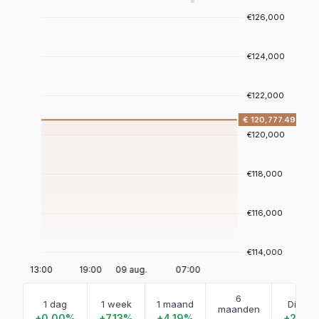
6
1 dag
1 week
1 maand
Dit jaar
maanden
+0.00%
+7.13%
+4.19%
+2.38