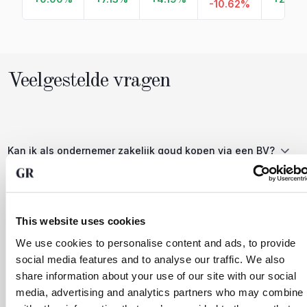
-10.62%
Veelgestelde vragen
Kan ik als ondernemer zakelijk goud kopen via een BV?
Ja, u kunt als ondernemer zakelijk goud kopen op naam
van uw BV, holding of andere rechtspersoon. De BV wordt
juridisch eigenaar van het fysieke edelmetaal, dat als
activa op de balans van de vennootschap wordt
This website uses cookies
opgenomen. Bij GoldRepublic kunt u hiervoor een zakelijk
We use cookies to personalise content and ads, to provide
account openen, waarna u op dezelfde manier goud,
zilver of platina koopt als een particuliere belegger.
social media features and to analyse our traffic. We also
share information about your use of our site with our social
media, advertising and analytics partners who may combine i
Is zakelijk goud kopen btw-vrij?