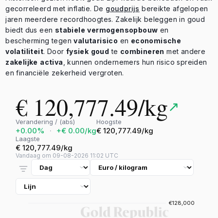
gecorreleerd met inflatie. De
goudprijs
bereikte afgelopen
jaren meerdere recordhoogtes. Zakelijk beleggen in goud
biedt dus een
stabiele
vermogensopbouw
en
bescherming tegen
valutarisico
en
economische
volatiliteit
. Door
fysiek
goud
te
combineren
met andere
zakelijke
activa
, kunnen ondernemers hun risico spreiden
en financiële zekerheid vergroten.
€ 120,777.49/kg
↗
Verandering / (abs)
Hoogste
+0.00%
·
+€ 0.00/kg
€ 120,777.49/kg
Laagste
€ 120,777.49/kg
Vandaag om 09-08-2026 11:02 UTC