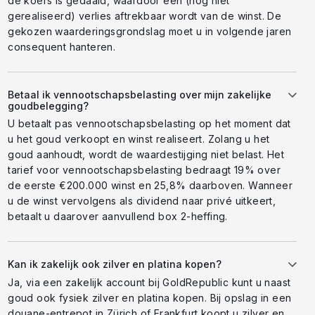
de koers is gedaald, waardoor een (nog niet
gerealiseerd) verlies aftrekbaar wordt van de winst. De
gekozen waarderingsgrondslag moet u in volgende jaren
consequent hanteren.
Betaal ik vennootschapsbelasting over mijn zakelijke
goudbelegging?
U betaalt pas vennootschapsbelasting op het moment dat
u het goud verkoopt en winst realiseert. Zolang u het
goud aanhoudt, wordt de waardestijging niet belast. Het
tarief voor vennootschapsbelasting bedraagt 19% over
de eerste €200.000 winst en 25,8% daarboven. Wanneer
u de winst vervolgens als dividend naar privé uitkeert,
betaalt u daarover aanvullend box 2-heffing.
Kan ik zakelijk ook zilver en platina kopen?
Ja, via een zakelijk account bij GoldRepublic kunt u naast
goud ook fysiek zilver en platina kopen. Bij opslag in een
douane-entrepot in Zürich of Frankfurt koopt u zilver en