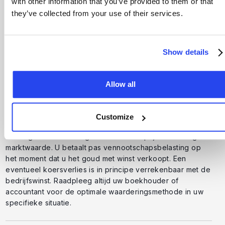
with other information that you’ve provided to them or that
Ja, beleggingsgoud met een zuiverheid van minimaal
they’ve collected from your use of their services.
99,5% is in de gehele Europese Unie vrijgesteld van btw,
ongeacht of u het als particulier of zakelijk aanschaft.
Voor zilver en platina kunt u de btw vermijden door te
Show details
kiezen voor opslag in een douane-entrepot, bijvoorbeeld
in Zürich of Frankfurt. De volledige inleg wordt daardoor
direct omgezet in fysiek edelmetaal.
Allow all
Hoe wordt zakelijk goud fiscaal behandeld?
Customize
Zakelijk goud komt als activa op de balans van uw BV en
wordt gewaardeerd tegen de aanschafprijs of een lagere
marktwaarde. U betaalt pas vennootschapsbelasting op
het moment dat u het goud met winst verkoopt. Een
eventueel koersverlies is in principe verrekenbaar met de
bedrijfswinst. Raadpleeg altijd uw boekhouder of
accountant voor de optimale waarderingsmethode in uw
specifieke situatie.