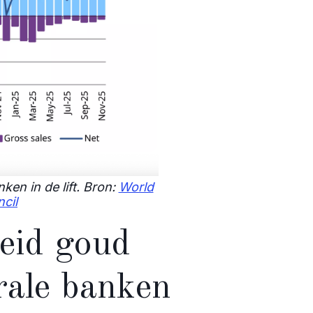
en in de lift. Bron:
World
cil
heid goud
rale banken