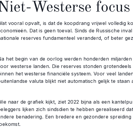
Niet-Westerse focus
Wat vooral opvalt, is dat de koopdrang vrijwel volledig
economieën. Dat is geen toeval. Sinds de Russische inval
nationale reserves fundamenteel veranderd, of beter ge
Na het begin van de oorlog werden honderden miljarden 
door westerse landen. Die reserves stonden grotendeels
binnen het westerse financiële systeem. Voor veel landen
uitenlandse valuta blijkt niet automatisch gelijk te staan
ie naar de grafiek kijkt, ziet 2022 bijna als een kantel
eleggers lijken zich sindsdien te hebben gerealiseerd da
andere benadering. Een bredere en gezondere spreiding 
toekomst.