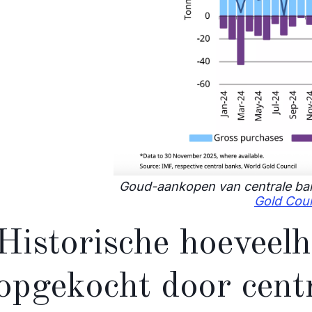
Goud-aankopen van centrale bank
Gold Coun
Historische hoeveel
opgekocht door cent