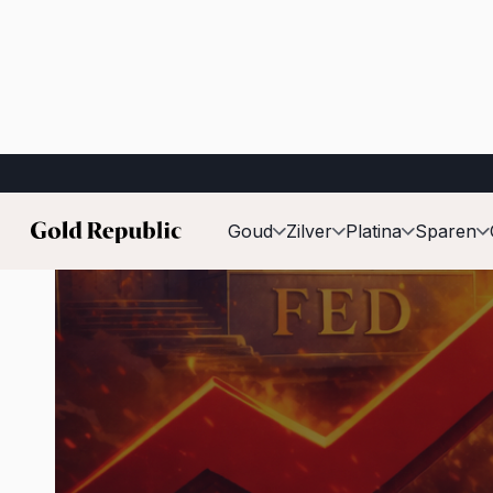
Gepubliceerd op:
16 januari 2026
Goud
Zilver
Platina
Sparen