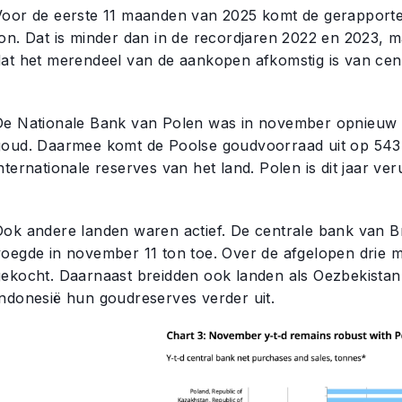
Voor de eerste 11 maanden van 2025 komt de gerapport
on. Dat is minder dan in de recordjaren 2022 en 2023, ma
dat het merendeel van de aankopen afkomstig is van cen
De Nationale Bank van Polen was in november opnieuw 
goud. Daarmee komt de Poolse goudvoorraad uit op 543 t
nternationale reserves van het land. Polen is dit jaar ver
Ook andere landen waren actief. De centrale bank van Br
voegde in november 11 ton toe. Over de afgelopen drie ma
gekocht. Daarnaast breidden ook landen als Oezbekistan,
Indonesië hun goudreserves verder uit.