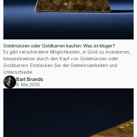
Goldmünzen oder Goldbarren kaufen: Was ist klüger?
Es gibt verschiedene Möglichkeiten, in Gold zu investieren,
beispielsweise durch den Kauf von Goldmünzen oder
Goldbarren. Entdecken Sie die Gemeinsamkeiten und
Unterschiede.
Bart Brands
8. Mai 2026