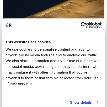
Edelmetalle verkaufen: Gold, Silber und Platin.
This website uses cookies
Möchten Sie Edelmetalle verkaufen? Lesen Sie, wie der
Verkauf von Gold, Silber und Platin funktioniert und worauf
We use cookies to personalise content and ads, to
Sie achten sollten.
provide social media features and to analyse our traffic.
Rika Zaat
We also share information about your use of our site with
5. Mai 2026
our social media, advertising and analytics partners who
may combine it with other information that you’ve
provided to them or that they’ve collected from your use
of their services.
Show details