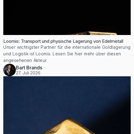
Loomis: Transport und physische Lagerung von Edelmetall
Unser wichtigster Partner für die internationale Goldlagerung
und Logistik ist Loomis. Lesen Sie hier mehr über diesen
angesehenen Akteur.
Bart Brands
27. Juli 2026