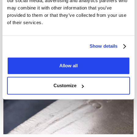
our social media, advertising and analytics partners who
Sie sind sich nicht sicher, ob Sie Gold oder Silber kaufen
may combine it with other information that you’ve
sollen? Entdecken Sie die wichtigsten Unterschiede, Risiken
provided to them or that they’ve collected from your use
und Vorteile und finden Sie heraus, welche Kombination am
of their services.
besten zu Ihrem Portfolio passt.
Bart Brands
4 May 2026
Show details
Allow all
Customize