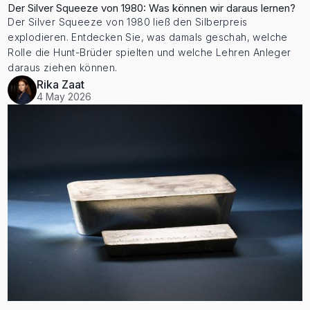
Der Silver Squeeze von 1980: Was können wir daraus lernen?
Der Silver Squeeze von 1980 ließ den Silberpreis
explodieren. Entdecken Sie, was damals geschah, welche
Rolle die Hunt-Brüder spielten und welche Lehren Anleger
daraus ziehen können.
Rika Zaat
4 May 2026