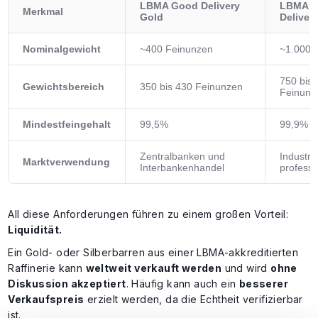
LBMA Good Delivery
LBMA 
Merkmal
Gold
Delivery
Nominalgewicht
~400 Feinunzen
~1.000 
750 bis 
Gewichtsbereich
350 bis 430 Feinunzen
Feinunz
Mindestfeingehalt
99,5%
99,9%
Zentralbanken und
Industrie
Marktverwendung
Interbankenhandel
professi
All diese Anforderungen führen zu einem großen Vorteil:
Liquidität.
Ein Gold- oder Silberbarren aus einer LBMA-akkreditierten
Raffinerie kann
weltweit verkauft werden
und wird
ohne
Diskussion akzeptiert
. Häufig kann auch ein
besserer
Verkaufspreis
erzielt werden, da die Echtheit verifizierbar
ist.