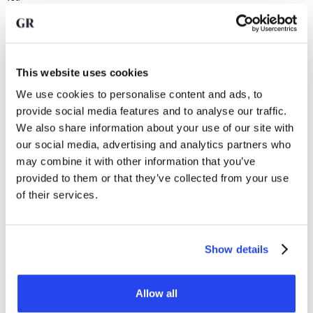
Viele Börsen, Handelsplattformen und Tresore akzeptieren
ausschließlich Edelmetalle von Raffinerien, die auf der LBMA
Good Delivery List stehen.
This website uses cookies
We use cookies to personalise content and ads, to
Warum LBMA-zertifiziertes
provide social media features and to analyse our traffic.
Gold wählen?
We also share information about your use of our site with
our social media, advertising and analytics partners who
Wenn Sie LBMA-zertifiziertes Gold kaufen, entscheiden Sie
may combine it with other information that you’ve
sich für:
provided to them or that they’ve collected from your use
of their services.
●
Internationale Anerkennung.
Dadurch ist Ihr Gold
weltweit
handelbar
und kann zu einem guten Preis einfach
liquidiert werden.
Show details
●
Transparenz über die Herkunft
. Die LBMA stellt
Anforderungen an die Art und Weise, wie das Edelmetall
gewonnen wird, und wendet strenge Anti-Geldwäsche-
Allow all
Verfahren an.