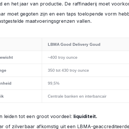
id en het jaar van productie. De raffinaderij moet voor
oet gegoten zijn en een taps toelopende vorm hebbe
astgestelde maatvoeringsgrenzen vallen.
LBMA Good Delivery Goud
ewicht
~400 troy ounce
nge
350 tot 430 troy ounce
jnheid
99,5%
ik
Centrale banken en interbancair
n leiden tot een groot voordeel:
liquiditeit.
r of zilverbaar afkomstig uit een LBMA-geaccrediteerde 