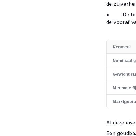
de zuiverhe
● De baar m
de vooraf v
Kenmerk
Nominaal g
Gewicht ra
Minimale fi
Marktgebru
Al deze eise
Een goudbaa