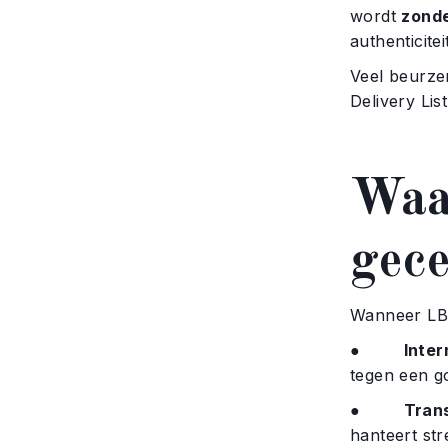
wordt
zonde
authenticiteit
Veel beurze
Delivery List
Waa
gece
Wanneer LBM
●
Inter
tegen een go
●
Tran
hanteert st