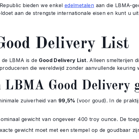
dRepublic bieden we enkel
edelmetalen
aan die LBMA-gece
ldoet aan de strengste internationale eisen en kunt u ui
ood Delivery List
n de LBMA is de
Good Delivery List
. Alleen smelterijen 
 produceren die wereldwijd zonder aanvullende keuring
n LBMA Good Delivery 
imale zuiverheid van
99,5%
(voor goud). In de prakt
aal gewicht van ongeveer 400 troy ounce. De toegest
e gewicht moet met een stempel op de goudbaar zijn 