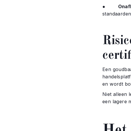
●
Onafh
standaarden
Risi
certi
Een goudba
handelsplat
en wordt bo
Niet alleen
een lagere m
Het 