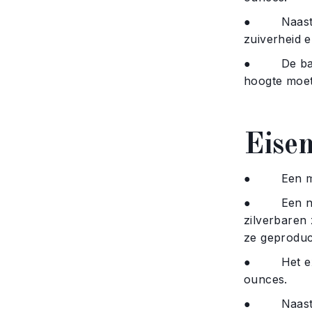
● Naast het
zuiverheid 
● De baar m
hoogte moet
Eise
● Een min
● Een nomin
zilverbaren
ze geproduc
● Het exact
ounces.
● Naast het