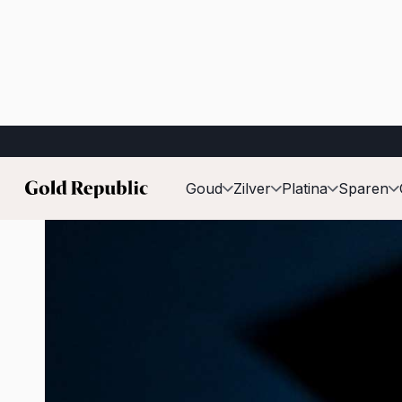
Gepubliceerd op:
16 mei 2026
Goud
Zilver
Platina
Sparen