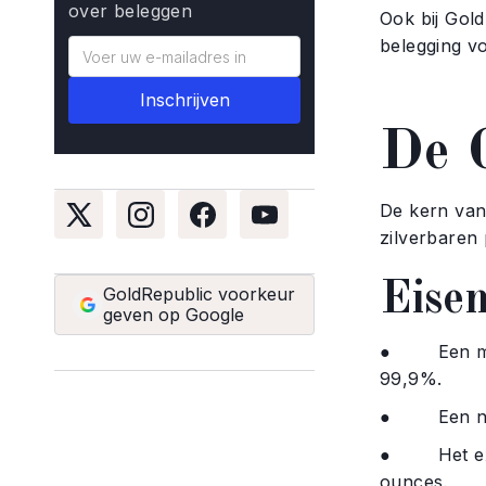
over beleggen
Ook bij Gol
belegging vo
De G
De kern va
zilverbaren
Eise
GoldRepublic voorkeur
geven op Google
● Een min
99,9%.
● Een nomin
● Het exact
ounces.