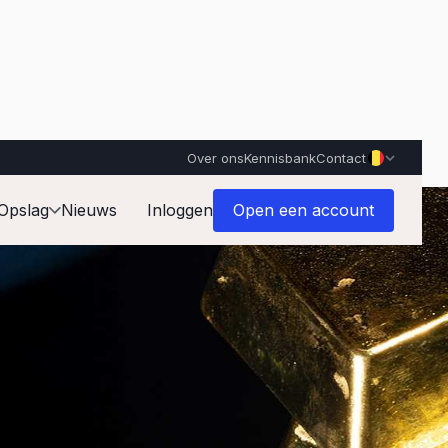
Over ons
Kennisbank
Contact
Opslag
Nieuws
Inloggen
Open een account