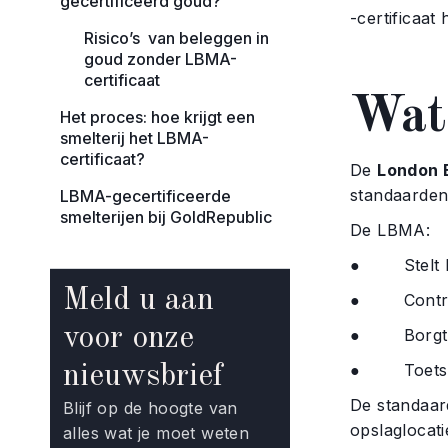
gecertificeerd goud?
-certificaat 
Risico’s van beleggen in
goud zonder LBMA-
certificaat
Wat
Het proces: hoe krijgt een
smelterij het LBMA-
certificaat?
De
London B
standaarden 
LBMA-gecertificeerde
smelterijen bij GoldRepublic
De LBMA:
● Stelt kwa
Meld u aan
● Controlee
voor onze
● Borgt we
● Toetst s
nieuwsbrief
De standaar
Blijf op de hoogte van
opslaglocat
alles wat je moet weten