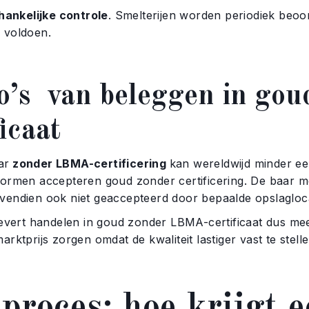
ankelijke controle
. Smelterijen worden periodiek beoo
 voldoen.
co’s van beleggen in g
ficaat
ar
zonder LBMA-certificering
kan wereldwijd minder een
formen accepteren goud zonder certificering. De baar mo
vendien ook niet geaccepteerd door bepaalde opslagloca
 levert handelen in goud zonder LBMA-certificaat dus me
arktprijs zorgen omdat de kwaliteit lastiger vast te stelle
proces: hoe krijgt e