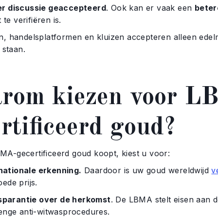
r discussie geaccepteerd
. Ook kan er vaak een
beter
 te verifiëren is.
n, handelsplatformen en kluizen accepteren alleen edel
 staan.
rom kiezen voor L
rtificeerd goud?
A-gecertificeerd goud koopt, kiest u voor:
nationale erkenning.
Daardoor is uw goud wereldwijd
v
ede prijs.
sparantie over de herkomst
. De LBMA stelt eisen aan 
renge anti-witwasprocedures.