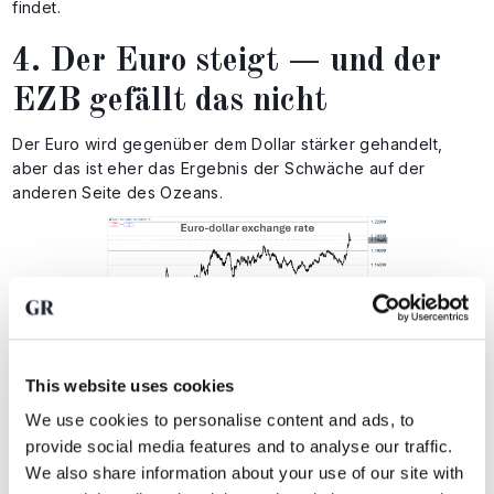
findet.
4. Der Euro steigt — und der
EZB gefällt das nicht
Der Euro wird gegenüber dem Dollar stärker gehandelt,
aber das ist eher das Ergebnis der Schwäche auf der
anderen Seite des Ozeans.
This website uses cookies
We use cookies to personalise content and ads, to
provide social media features and to analyse our traffic.
Führungskräfte der EZB, darunter Villeroy de Galhau, äußern
Bedenken: Wenn der Euro zu stark wird, wird er die Inflation
We also share information about your use of our site with