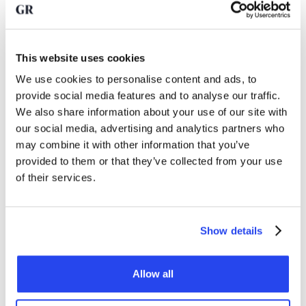
Im Fall von Gold scheint es immer noch eine solide
Grundlage für weitere Preiserhöhungen zu geben. Jurrien
Timmer stellt bereits fest, dass Gold zumindest immer noch
This website uses cookies
auf das Wachstum der globalen Geldmenge reagiert und
We use cookies to personalise content and ads, to
somit seiner Rolle als Inflationsschutz weiterhin gerecht wird.
provide social media features and to analyse our traffic.
We also share information about your use of our site with
Darüber hinaus gibt es immer noch ein erhöhtes Maß an
our social media, advertising and analytics partners who
geopolitischen Unruhen. Dies macht Gold aus zwei Gründen
may combine it with other information that you’ve
attraktiver:
provided to them or that they’ve collected from your use
of their services.
Wir wissen nicht, wie die Welt von morgen aussehen wird.
Es ist durchaus möglich, dass China in den kommenden
Jahrzehnten auf der globalen geopolitischen Bühne eine
Show details
führende Rolle spielen wird.
Diese Unsicherheit bedeutet, dass es für Anleger
Allow all
schwieriger ist, zu entscheiden, in welche Aktienmärkte
sie investieren möchten. Genau das macht eine Investition
in Gold aus
attraktiver
, weil das Edelmetall politisch und