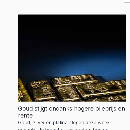
Goud stijgt ondanks hogere olieprijs en
rente
Goud, zilver en platina stegen deze week
ondanks de hervatte Iran-oorlog, hogere