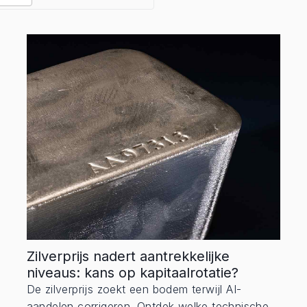
Zilverprijs nadert aantrekkelijke
niveaus: kans op kapitaalrotatie?
De zilverprijs zoekt een bodem terwijl AI-
aandelen corrigeren. Ontdek welke technische