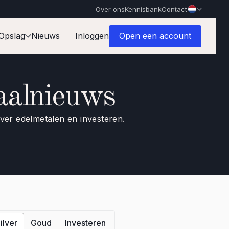
Over ons
Kennisbank
Contact
Opslag
Nieuws
Inloggen
Open een account
aalnieuws
over edelmetalen en investeren.
ilver
Goud
Investeren